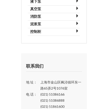
液下泵
CQB-F氟塑料磁力泵
真空泵
消防泵
XD单级旋片真空泵
泥浆泵
XBD系列立式单级消防泵
2XZ双级旋片真空泵
控制柜
NL长轴污水泥浆泵
XBD系列卧式单级消防泵
2X双级旋片真空泵
水泵启动柜（直接启动）
SLWB型液下泥浆泵
XBD系列立式多级消防泵
2BV水环真空泵
水泵启动柜（三角降压启动）
PNL立式泥浆泵
XBD系列卧式多级消防泵
ZJ型罗茨真空泵
水泵启动柜（自藕降压启动）
ZJP型罗茨真空泵
水泵启动柜（变频调压速启动）
XZ单级旋片真空泵
联系我们
2XZ-B直联式旋片真空泵
X-100B旋片真空泵
地 址：
上海市金山区枫泾镇环东一
路65弄2号1076室
SK悬臂水环式真空泵
电 话：
(021) 51086166
SZB水环真空泵
(021) 51086888
SZ水环式真空泵
(021) 51861600