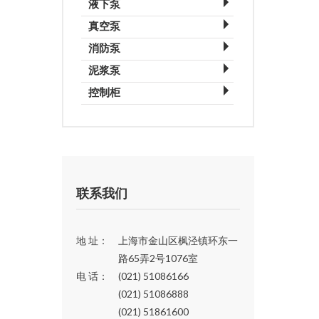
液下泵
真空泵
消防泵
2XZ-B直联式旋片真空泵
泥浆泵
XBD系列卧式多级消防泵
X-100B旋片真空泵
控制柜
PNL立式泥浆泵
XBD系列立式多级消防泵
SK悬臂水环式真空泵
水泵启动柜（变频调压速启动）
SLWB型液下泥浆泵
XBD系列卧式单级消防泵
SZB水环真空泵
水泵启动柜（自藕降压启动）
NL长轴污水泥浆泵
XBD系列立式单级消防泵
SZ水环式真空泵
水泵启动柜（三角降压启动）
SK水环真空泵
水泵启动柜（直接启动）
联系我们
地 址：
上海市金山区枫泾镇环东一
路65弄2号1076室
电 话：
(021) 51086166
(021) 51086888
(021) 51861600