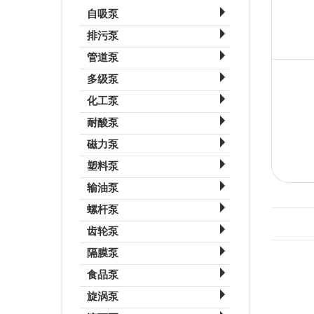
自吸泵
排污泵
ZW无堵塞自吸排污泵
管道泵
ZW自吸式排污泵
ZX清水自吸泵
多级泵
YG卧式管道离心油泵
ZWL直联自吸式排污泵
CYZ-A自吸油泵
化工泵
TSWA型卧式多级离心泵
IHW卧式不锈钢管道离心泵
WQK带切割装置排污泵
ZWL直联自吸排污泵
耐酸泵
IHW卧式化工泵
DG型多级离心泵
IRW卧式热水离心泵
AS型潜水排污泵
ZX卧式自吸泵
磁力泵
IHF氟塑料衬里离心泵
IHG管道化工泵
D型卧式多级泵
ISW卧式管道离心泵
YW无堵塞液下排污泵
CYZ自吸式离心油泵
塑料泵
CQB-F氟塑料磁力泵
IH不锈钢离心泵
LG-B便拆式高层建筑给水多级离心泵
YG管道离心油泵
LW立式无堵塞排污泵
输油泵
ZCQ型自吸式磁力驱动泵
SL型玻璃钢管道泵
DLR立式多级离心泵
IHG不锈钢管道离心泵
螺杆泵
2CY不锈钢齿轮油泵
CQB不锈钢磁力泵
S型玻璃钢离心泵
GDL立式管道多级离心泵
齿轮泵
3G螺杆泵
2CY系列齿轮油泵
CQF工程塑料磁力泵
FSY型玻璃钢液下泵
隔膜泵
KCB系列齿轮油泵
GF系列单螺杆泵
S型微型齿轮输油泵
CQ不锈钢磁力泵
FSB型氟塑料合金离心泵
食品泵
QBY气动隔膜泵
KCG系列高温齿轮泵
I-1B型浓浆泵
KCB齿轮油泵
ZBF自吸式塑料磁力泵
旋涡泵
DBY型电动隔膜泵
BBG型内啮合摆线齿轮泵
G系列螺杆泵
KCB系列齿轮油泵